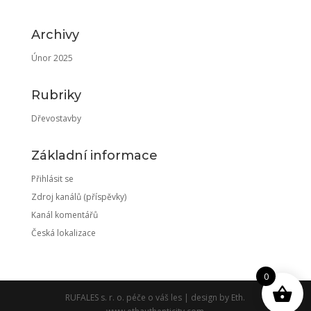
Archivy
Únor 2025
Rubriky
Dřevostavby
Základní informace
Přihlásit se
Zdroj kanálů (příspěvky)
Kanál komentářů
Česká lokalizace
0
RUFALES s. r. o. péče o váš les | design by Eth.