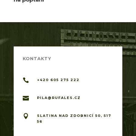
KONTAKTY

+420 605 275 222

PILA@RUFALES.CZ

SLATINA NAD ZDOBNICÍ 50, 517
56