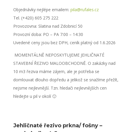
Objednávky nejlépe emailem:
pila@rufales.cz
Tel. (+420) 605 275 222
Provozovna: Slatina nad Zdobnicí 50
Provozní doba: PO – PA 7:00 – 14:30
Uvedené ceny jsou bez DPH, ceník platný od 1.6.2026
MOMENTÁLNĚ NEPOSKYTUJEME JEHLIČNATÉ
STAVEBNÍ ŘEZIVO MALOOBCHODNĚ. O zakázky nad
10 m3 řeziva máme zájem, ale je potřeba se
domlouvat dlouho dopředu a jelikož se snažíme přežít,
nejsme nejlevnější. Tzn. hledači nejlevnějších cen
hledejte u pil v okolí 🙂
Jehličnaté řezivo prkna/ fošny –