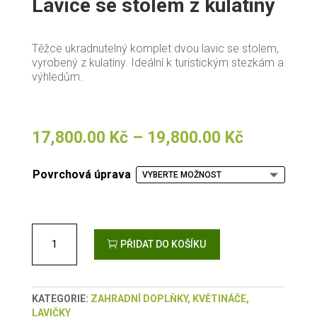
Lavice se stolem z kulatiny
Těžce ukradnutelný komplet dvou lavic se stolem,
vyrobený z kulatiny. Ideální k turistickým stezkám a
výhledům.
Rozpětí
17,800.00
Kč
–
19,800.00
Kč
cen:
17,800.00
Povrchová úprava
až
19,800.00
Lavice se stolem z kulatiny množství
PŘIDAT DO KOŠÍKU
KATEGORIE:
ZAHRADNÍ DOPLŇKY, KVĚTINÁČE,
LAVIČKY