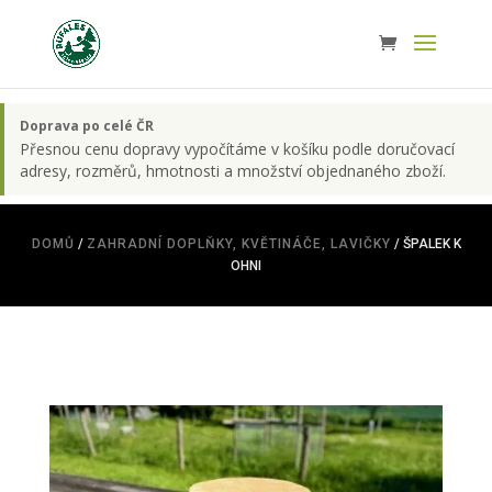
Doprava po celé ČR
Přesnou cenu dopravy vypočítáme v košíku podle doručovací
adresy, rozměrů, hmotnosti a množství objednaného zboží.
DOMŮ
/
ZAHRADNÍ DOPLŇKY, KVĚTINÁČE, LAVIČKY
/ ŠPALEK K
OHNI