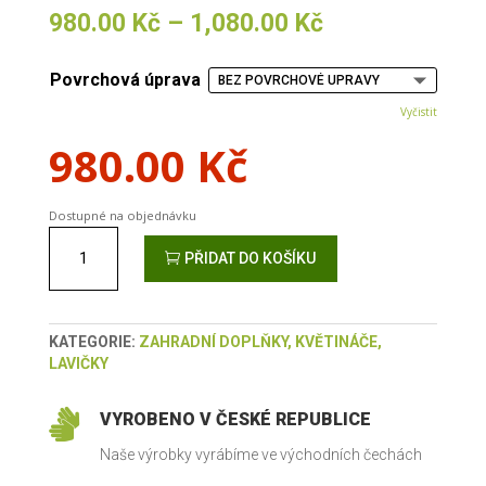
Rozpětí
980.00
Kč
–
1,080.00
Kč
cen:
980.00 Kč
Povrchová úprava
až
1,080.00 Kč
Vyčistit
980.00
Kč
Dostupné na objednávku
Špalek k ohni množství
PŘIDAT DO KOŠÍKU
KATEGORIE:
ZAHRADNÍ DOPLŇKY, KVĚTINÁČE,
LAVIČKY

VYROBENO V ČESKÉ REPUBLICE
Naše výrobky vyrábíme ve východních čechách