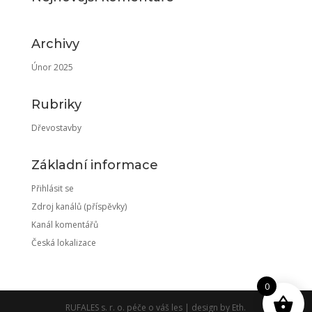
Archivy
Únor 2025
Rubriky
Dřevostavby
Základní informace
Přihlásit se
Zdroj kanálů (příspěvky)
Kanál komentářů
Česká lokalizace
0
RUFALES s. r. o. péče o váš les | design by Eth.