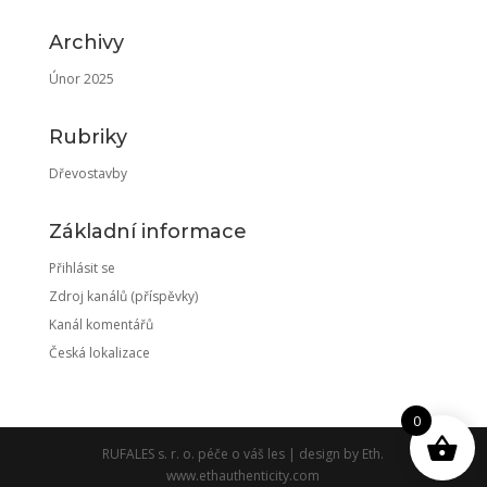
Archivy
Únor 2025
Rubriky
Dřevostavby
Základní informace
Přihlásit se
Zdroj kanálů (příspěvky)
Kanál komentářů
Česká lokalizace
0
RUFALES s. r. o. péče o váš les | design by Eth.
www.ethauthenticity.com