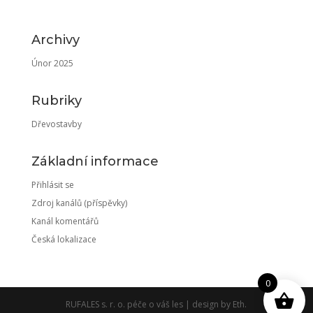
Archivy
Únor 2025
Rubriky
Dřevostavby
Základní informace
Přihlásit se
Zdroj kanálů (příspěvky)
Kanál komentářů
Česká lokalizace
0
RUFALES s. r. o. péče o váš les | design by Eth.