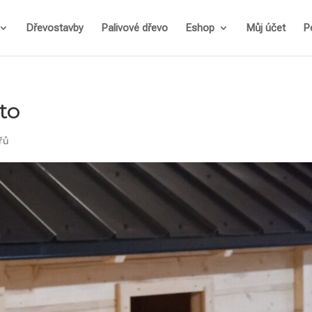
Dřevostavby
Palivové dřevo
Eshop
Můj účet
P
to
řů