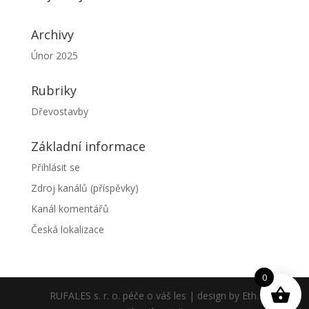
Archivy
Únor 2025
Rubriky
Dřevostavby
Základní informace
Přihlásit se
Zdroj kanálů (příspěvky)
Kanál komentářů
Česká lokalizace
0
RUFALES s. r. o. péče o váš les | design by Eth.