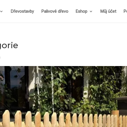
Dřevostavby
Palivové dřevo
Eshop
Můj účet
P
gorie
ů