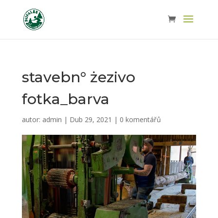
stavebn° żezivo
fotka_barva
autor:
admin
|
Dub 29, 2021
|
0 komentářů