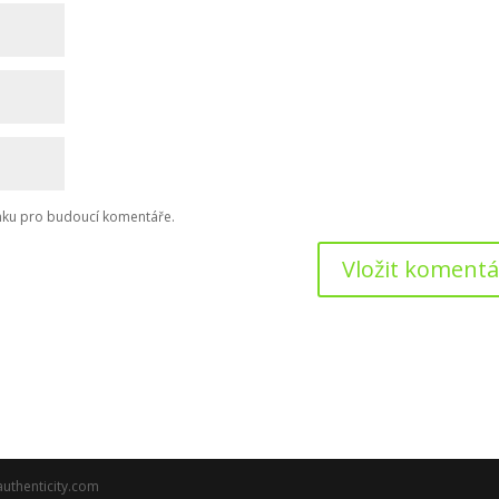
ánku pro budoucí komentáře.
authenticity.com