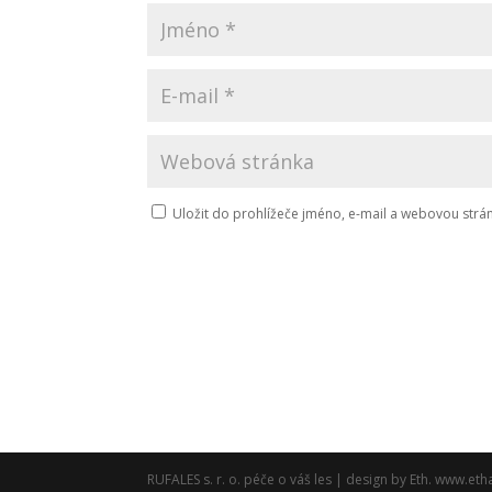
Uložit do prohlížeče jméno, e-mail a webovou str
RUFALES s. r. o. péče o váš les | design by Eth. www.eth